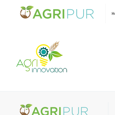
Home
Ov
H