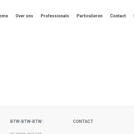
er ons
Professionals
Particulieren
Contact
Druk op
ome
Over ons
Professionals
Particulieren
Contact
BTW-BTW-BTW :
CONTACT