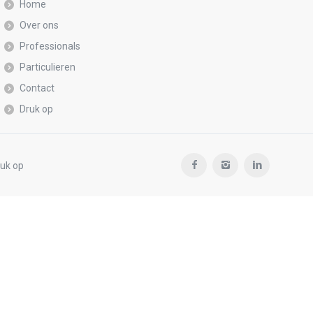
Home
Over ons
Professionals
Particulieren
Contact
Druk op
uk op