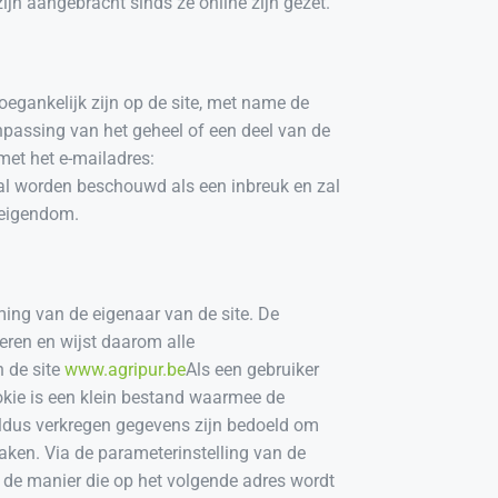
ijn aangebracht sinds ze online zijn gezet.
oegankelijk zijn op de site, met name de
anpassing van het geheel of een deel van de
met het e-mailadres:
zal worden beschouwd als een inbreuk en zal
l eigendom.
ming van de eigenaar van de site. De
eren en wijst daarom alle
n de site
www.agripur.be
Als een gebruiker
okie is een klein bestand waarmee de
 aldus verkregen gegevens zijn bedoeld om
maken. Via de parameterinstelling van de
 de manier die op het volgende adres wordt