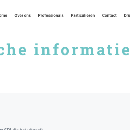
er ons
Professionals
Particulieren
Contact
Druk op
ome
Over ons
Professionals
Particulieren
Contact
Dr
che informati