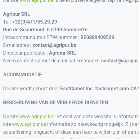
De site
www.agripur.be
is de exclusieve eigenschap van
Agrip
Agripur
SRL
Tel:
+32(0)471/55.29.29
Rue de Scourmont, 6
5140 Sombreffe
Intracommunautair BTW-nummer :
BE0889409529
E-mailadres :
contact@agripur.be
Directeur publicatie :
Agripur SRL
Neem contact op met de publicatiemanager:
contact@agripur
ACCOMMODATIE
De site wordt gehost door
FastComet Inc. fastcomet.com CA 
BESCHRIJVING VAN DE VERLEENDE DIENSTEN
De site
www.agripur.be
Het doel van deze website is informatie
site
www.agripur.be
informatie zo nauwkeurig mogelijk. Zij ka
actualisering, ongeacht of deze aan haar te wijten zijn of aan 