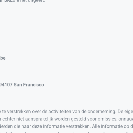
ur SRL
die het uitgeeft.
.be
94107 San Francisco
 te verstrekken over de activiteiten van de onderneming. De eige
n echter niet aansprakelijk worden gesteld voor omissies, onna
derden die haar deze informatie verstrekken. Alle informatie op d