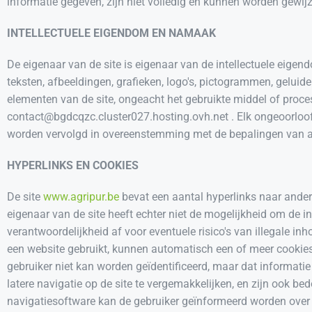
informatie gegeven, zijn niet volledig en kunnen worden gewij
INTELLECTUELE EIGENDOM EN NAMAAK
De eigenaar van de site is eigenaar van de intellectuele eigen
teksten, afbeeldingen, grafieken, logo's, pictogrammen, geluide
elementen van de site, ongeacht het gebruikte middel of proce
contact@bgdcqzc.cluster027.hosting.ovh.net . Elk ongeoorloof
worden vervolgd in overeenstemming met de bepalingen van ar
HYPERLINKS EN COOKIES
De site
www.agripur.be
bevat een aantal hyperlinks naar andere
eigenaar van de site heeft echter niet de mogelijkheid om de 
verantwoordelijkheid af voor eventuele risico's van illegale i
een website gebruikt, kunnen automatisch een of meer cookies
gebruiker niet kan worden geïdentificeerd, maar dat informati
latere navigatie op de site te vergemakkelijken, en zijn ook b
navigatiesoftware kan de gebruiker geïnformeerd worden over