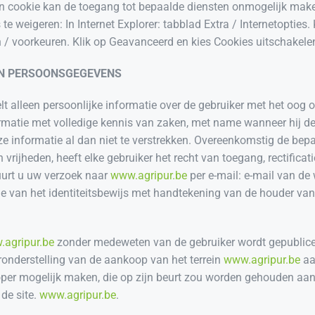
een cookie kan de toegang tot bepaalde diensten onmogelijk make
 weigeren: In Internet Explorer: tabblad Extra / Internetopties. 
 / voorkeuren. Klik op Geavanceerd en kies Cookies uitschakele
AN PERSOONSGEGEVENS
lt alleen persoonlijke informatie over de gebruiker met het oog 
formatie met volledige kennis van zaken, met name wanneer hij de
e informatie al dan niet te verstrekken. Overeenkomstig de bep
rijheden, heeft elke gebruiker het recht van toegang, rectificat
uurt u uw verzoek naar
www.agripur.be
per e-mail: e-mail van de
pie van het identiteitsbewijs met handtekening van de houder va
agripur.be
zonder medeweten van de gebruiker wordt gepublicee
onderstelling van de aankoop van het terrein
www.agripur.be
aa
per mogelijk maken, die op zijn beurt zou worden gehouden aan
de site.
www.agripur.be
.