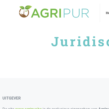
Home
Ov
H
Juridis
UITGEVER