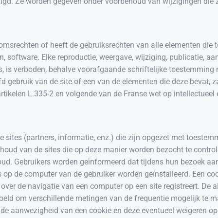
zigd. Ze worden gegeven onder voorbehoud van wijzigingen die z
domsrechten of heeft de gebruiksrechten van alle elementen die t
n, software. Elke reproductie, weergave, wijziging, publicatie, a
s, is verboden, behalve voorafgaande schriftelijke toestemming 
d gebruik van de site of een van de elementen die deze bevat, 
tikelen L.335-2 en volgende van de Franse wet op intellectuee
 sites (partners, informatie, enz.) die zijn opgezet met toestem
inhoud van de sites die op deze manier worden bezocht te control
nhoud. Gebruikers worden geïnformeerd dat tijdens hun bezoek aa
 op de computer van de gebruiker worden geïnstalleerd. Een co
e over de navigatie van een computer op een site registreert. De
edoeld om verschillende metingen van de frequentie mogelijk te 
 de aanwezigheid van een cookie en deze eventueel weigeren op