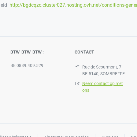
leid
http://bgdcqzc.cluster027.hosting.ovh.net/conditions-gene
BTW-BTW-BTW :
CONTACT
BE 0889.409.529
Rue de Scourmont, 7
BE-5140, SOMBREFFE
Neem contact op met
ons