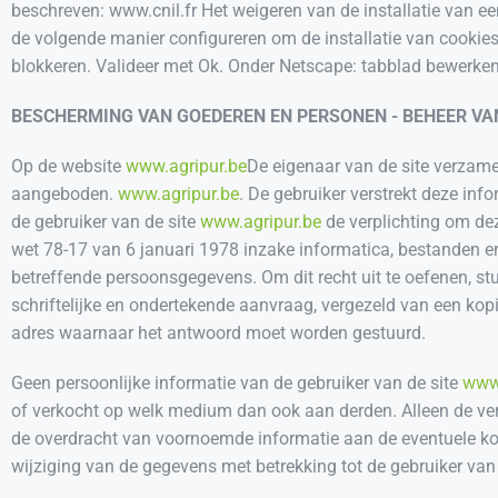
beschreven: www.cnil.fr Het weigeren van de installatie van 
de volgende manier configureren om de installatie van cookies te
blokkeren. Valideer met Ok. Onder Netscape: tabblad bewerken
BESCHERMING VAN GOEDEREN EN PERSONEN - BEHEER V
Op de website
www.agripur.be
De eigenaar van de site verzame
aangeboden.
www.agripur.be
. De gebruiker verstrekt deze in
de gebruiker van de site
www.agripur.be
de verplichting om dez
wet 78-17 van 6 januari 1978 inzake informatica, bestanden en v
betreffende persoonsgegevens. Om dit recht uit te oefenen, st
schriftelijke en ondertekende aanvraag, vergezeld van een ko
adres waarnaar het antwoord moet worden gestuurd.
Geen persoonlijke informatie van de gebruiker van de site
www.
of verkocht op welk medium dan ook aan derden. Alleen de ver
de overdracht van voornoemde informatie aan de eventuele ko
wijziging van de gegevens met betrekking tot de gebruiker van 