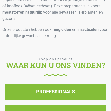
(
Equisetum arvense L.)
smeerwortel (
Symphytum officinale
)
of knoflook (
Allium sativum
). Deze preparaten zijn vooral
meststoffen
natuurlijk
voor alle gewassen, sierplanten en
gazons.
Onze producten hebben ook
fungiciden
en
insecticiden
voor
natuurlijke gewasbescherming.
Koop ons product
WAAR KUN U ONS VINDEN?
PROFESSIONALS