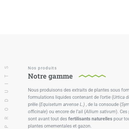
NOS PRODUITS
Nos produits
Notre gamme
Nous produisons des extraits de plantes sous for
formulations liquides contenant de l’ortie (
Urtica d
prêle (
Equisetum arvense L.)
, de la consoude (
Sy
officinale
) ou encore de l’ail (
Allium sativum
). Ces
sont avant tout des
fertilisants
naturelles
pour to
plantes ornementales et gazon.