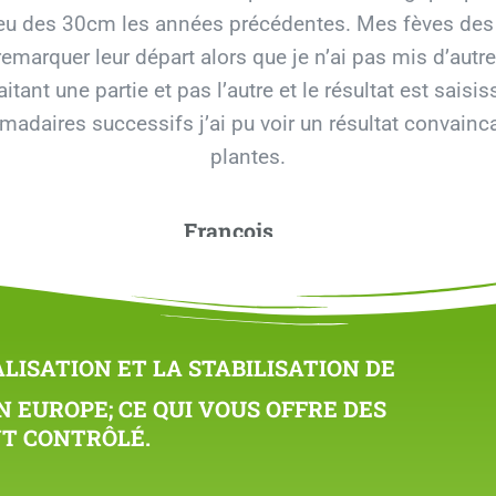
ieu des 30cm les années précédentes. Mes fèves des 
remarquer leur départ alors que je n’ai pas mis d’autre
ant une partie et pas l’autre et le résultat est saisi
omadaires successifs j’ai pu voir un résultat convainc
plantes.
François
Le potager Grézien
ISATION ET LA STABILISATION DE
 EUROPE; CE QUI VOUS OFFRE DES
NT CONTRÔLÉ.