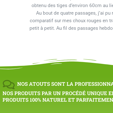
obtenu des tiges d’environ 60cm au l
Au bout de quatre passages, j’ai pu 
comparatif sur mes choux rouges en trait
petit à petit. Au fil des passages hebd
NOS ATOUTS SONT LA PROFESSIONNAL
NOS PRODUITS PAR UN PROCÉDÉ UNIQUE EN
PRODUITS 100% NATUREL ET PARFAITEME