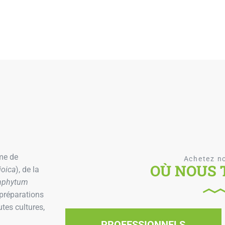
me de
Achetez no
OÙ NOUS 
ioica
), de la
mphytum
 préparations
utes cultures,
PROFESSIONNELS