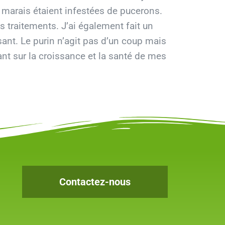
marais étaient infestées de pucerons.
s traitements. J’ai également fait un
ssant. Le purin n’agit pas d’un coup mais
ant sur la croissance et la santé de mes
Contactez-nous