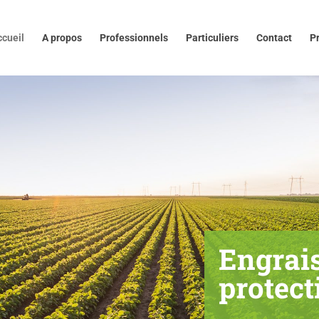
 propos
Professionnels
Particuliers
Contact
Presse
ccueil
A propos
Professionnels
Particuliers
Contact
P