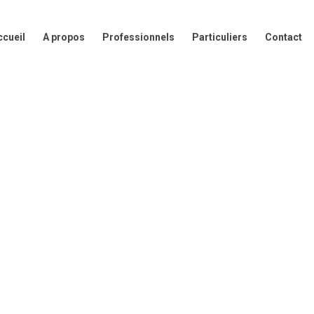
A propos
Professionnels
Particuliers
Contact
Presse
ccueil
A propos
Professionnels
Particuliers
Contact