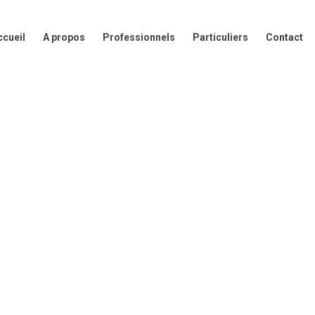
A propos
Professionnels
Particuliers
Contact
Presse
ccueil
A propos
Professionnels
Particuliers
Contact